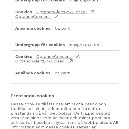
innagroup.com
nödvändiga
cookies
OptanonAlertBoxClosed
,
OptanonConsent
1:a part
.innagroup.com
OptanonConsent
,
OptanonAlertBoxClosed
1:a part
Prestanda-cookies
Dessa cookies tillåter oss att räkna besök och
trafikkällor så att vi kan mäta och förbättra
prestandan på vår webbplats. De hjälper oss att
veta vilka sidor som är mest och minst populära
och se hur besökare flyttar runt på webbplatsen. All
information som dessa cookies samlar är