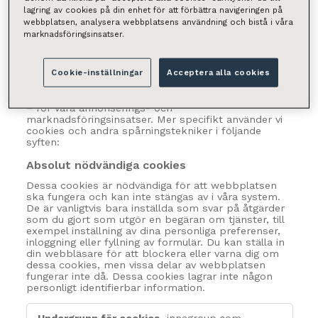
En cookie är en liten bit data (textfil) som en
lagring av cookies på din enhet för att förbättra navigeringen på
webbplats – när den besökts av en användare – ber
webbplatsen, analysera webbplatsens användning och bistå i våra
din webbläsare att lagra på din enhet för att komma
marknadsföringsinsatser.
ihåg information om dig, till exempel din språk
inställning eller inloggningsinformation. Dessa
cookies ställs in av oss och kallas
Cookie-inställningar
Acceptera alla cookies
förstapartscookies. Vi använder även
tredjepartscookies – som är cookies från en annan
domän än domänen för den webbplats du besöker
– för våra annonserings- och
marknadsföringsinsatser. Mer specifikt använder vi
cookies och andra spårningstekniker i följande
syften:
Absolut nödvändiga cookies
Dessa cookies är nödvändiga för att webbplatsen
ska fungera och kan inte stängas av i våra system.
De är vanligtvis bara inställda som svar på åtgärder
som du gjort som utgör en begäran om tjänster, till
exempel inställning av dina personliga preferenser,
inloggning eller fyllning av formulär. Du kan ställa in
din webbläsare för att blockera eller varna dig om
dessa cookies, men vissa delar av webbplatsen
fungerar inte då. Dessa cookies lagrar inte någon
personligt identifierbar information.
Absolut